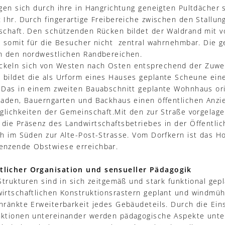
gen sich durch ihre in Hangrichtung geneigten Pultdächer s
 Ihr. Durch fingerartige Freibereiche zwischen den Stallun
schaft. Den schützenden Rücken bildet der Waldrand mit v
t somit für die Besucher nicht zentral wahrnehmbar. Die 
an den nordwestlichen Randbereichen.
keln sich von Westen nach Osten entsprechend der Zuwe
bildet die als Urform eines Hauses geplante Scheune ein
 Das in einem zweiten Bauabschnitt geplante Wohnhaus ori
fladen, Bauerngarten und Backhaus einen öffentlichen Anz
öglichkeiten der Gemeinschaft.Mit den zur Straße vorgelag
die Präsenz des Landwirtschaftsbetriebes in der Öffentlich
ch im Süden zur Alte-Post-Strasse. Vom Dorfkern ist das H
enzende Obstwiese erreichbar.
tlicher Organisation und sensueller Pädagogik
Strukturen sind in sich zeitgemäß und stark funktional gepl
irtschaftlichen Konstruktionsrastern geplant und windmüh
hränkte Erweiterbarkeit jedes Gebäudeteils. Durch die Ein
ktionen untereinander werden pädagogische Aspekte unters