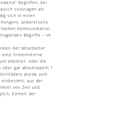
sweise“ begriffen, bei
tausch sozusagen als
ig sich in einen
chungen), andererseits
formellen Kommunikation
tragenden Begriffe – im
inden der Mitarbeiter
 eine firmeninterne
um anbietet, oder die
n oder gar abzukoppeln ?
Fibrinfäden) wurde zum
 einbezieht, aus der
inheit von Zeit und
ich, Einheit der