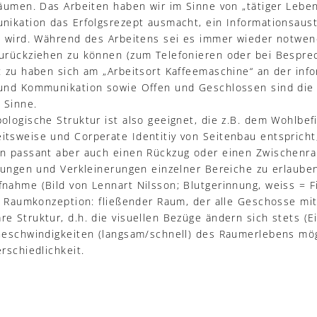
Räumen. Das Arbeiten haben wir im Sinne von „tätiger Leben
nikation das Erfolgsrezept ausmacht, ein Informationsaus
n wird. Während des Arbeitens sei es immer wieder notwend
urückziehen zu können (zum Telefonieren oder bei Bespre
t zu haben sich am „Arbeitsort Kaffeemaschine“ an der in
und Kommunikation sowie Offen und Geschlossen sind die 
 Sinne.
ologische Struktur ist also geeignet, die z.B. dem Wohlbef
tsweise und Corperate Identitiy von Seitenbau entspricht,
n passant aber auch einen Rückzug oder einen Zwischenra
erungen und Verkleinerungen einzelner Bereiche zu erlaube
nahme (Bild von Lennart Nilsson; Blutgerinnung, weiss = 
w. Raumkonzeption: fließender Raum, der alle Geschosse mit
e Struktur, d.h. die visuellen Bezüge ändern sich stets (E
Geschwindigkeiten (langsam/schnell) des Raumerlebens mögl
rschiedlichkeit.