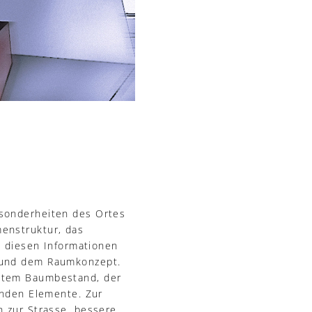
esonderheiten des Ortes
enstruktur, das
t diesen Informationen
r und dem Raumkonzept.
altem Baumbestand, der
enden Elemente. Zur
n zur Strasse, bessere