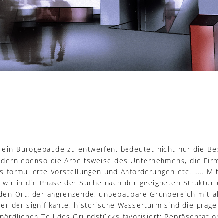
 ein Bürogebäude zu entwerfen, bedeutet nicht nur die B
ndern ebenso die Arbeitsweise des Unternehmens, die Firm
ts formulierte Vorstellungen und Anforderungen etc. ….. Mi
 wir in die Phase der Suche nach der geeigneten Struktu
 den Ort: der angrenzende, unbebaubare Grünbereich mit 
der der signifikante, historische Wasserturm sind die präg
ördlichen Teil des Grundstücks favorisiert: Repräsentatio