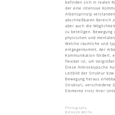
befinden sich in realen 
der eine intensive Kommu
Arbeitsprinzip verstande
abschließbaren Bereich z
aber auch die Möglichkei
zu beteiligen. Bewegung 
physischen und mentalen
Welche räumliche und typ
entgegenkommt, der Arbei
Kommunikation fördert, e
flexibel ist, um Vergröß
Diese mikroskopische Auf
Leitbild der Struktur bz
Bewegung heraus erlebbar
Struktur), verschiedene 
Elemente trotz ihrer Unte
Photography
BIEHLER WEITH