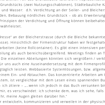
Grundstücks (zwei Nutzungsschablonen), Städtebauliche K
und Wasser: d.h. Verdichtung an der Seiler- und Bleicher
üden, Bebauung nördliches Grundstück – ob als Erweiteru
Prinzipien der Verdichtung und Öffnung können beibehalte
ewährleistet.
resse“ an der Bleicherstrasse (durch die Bleiche bekannt
asse). Hinsichtlich der Firmenstruktur haben wir festgehalt
arbeiten (keine Rollcontainer). Es gibt einen intensiven p
eilung als auch bereichsübergreifend. Meetings finden an 
 Die einzelnen Abteilungen könnten sich vergrößern / verkl
für uns auch eine Auseinandersetzung mit dem Firmenprofil 
agtäglich leisten. Webbasierte Systemlösungen, bzw. allgem
h einem Ein- und Abtauchen. Das konzentrierte Arbeiten am 
tem, ist vergleichbar mit dem Lesen eines spannenden Bu
 ich zitiere – „…wenn ich jedoch in das Buch versunken bin
ir, es verschwindet: ich schenke dem, was ich sehe, falls m
r, meine Augen gleiten darüber hin.“
r entwickeln, kommunizieren und verweilen in der physisc